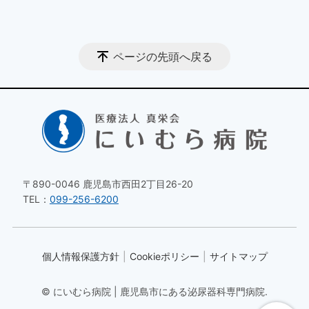
ページの先頭へ戻る
〒890-0046 鹿児島市西田2丁目26-20
TEL：
099-256-6200
個人情報保護方針
Cookieポリシー
サイトマップ
© にいむら病院 | 鹿児島市にある泌尿器科専門病院.