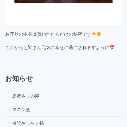
お守りの中身は貰われた方だけの秘密です
これからも皆さん元気に幸せに過ごされますように
お知らせ
患者さまの声
マロン会
健診おしらせ帖