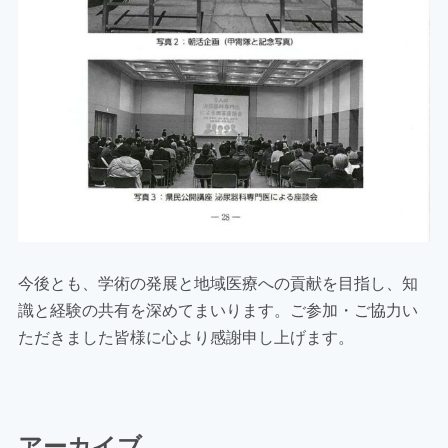
今後とも、学術の発展と地域医療への貢献を目指し、知
識と経験の共有を深めてまいります。ご参加・ご協力い
ただきました皆様に心より感謝申し上げます。
アーカイブ