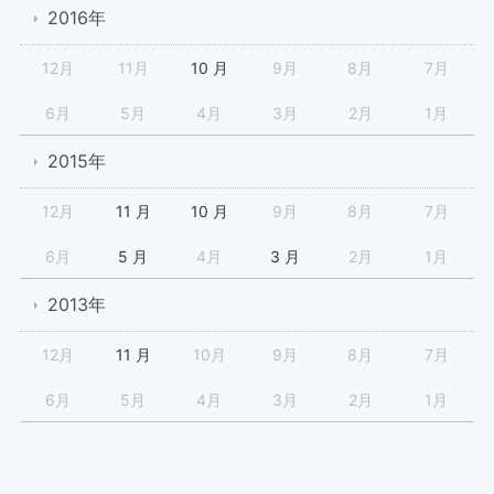
2016年
12月
11月
10 月
9月
8月
7月
6月
5月
4月
3月
2月
1月
2015年
12月
11 月
10 月
9月
8月
7月
6月
5 月
4月
3 月
2月
1月
2013年
12月
11 月
10月
9月
8月
7月
6月
5月
4月
3月
2月
1月