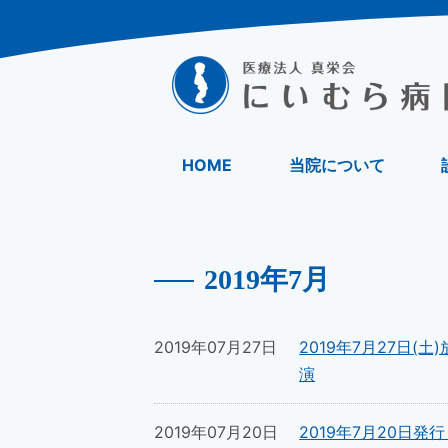
HOME
当院について
2019年7月
2019年07月27日
2019年7月27日(
演
2019年07月20日
2019年7月20日発