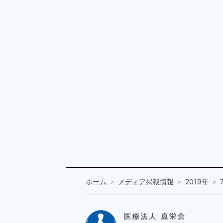
ホーム
メディア掲載情報
2019年