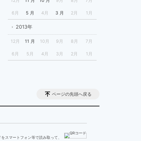
12月
11 月
10 月
9月
8月
7月
6月
5 月
4月
3 月
2月
1月
2013年
12月
11 月
10月
9月
8月
7月
6月
5月
4月
3月
2月
1月
ページの先頭へ戻る
ドをスマートフォン等で読み取って、