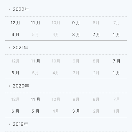
2022年
12 月
11 月
10月
9 月
8月
7月
6 月
5月
4月
3 月
2 月
1 月
2021年
12月
11 月
10月
9月
8月
7 月
6 月
5月
4月
3月
2月
1 月
2020年
12月
11 月
10月
9月
8月
7月
6 月
5 月
4月
3 月
2月
1月
2019年