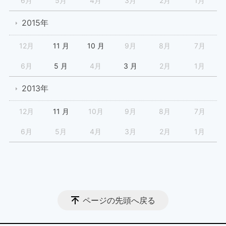
6月
5月
4月
3月
2月
1月
2015年
12月
11 月
10 月
9月
8月
7月
6月
5 月
4月
3 月
2月
1月
2013年
12月
11 月
10月
9月
8月
7月
6月
5月
4月
3月
2月
1月
ページの先頭へ戻る