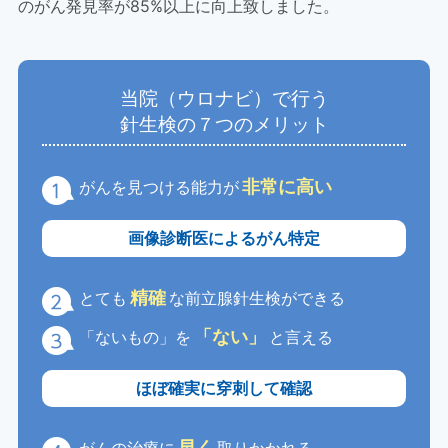
のがん発見率が85%以上に向上致しました。
当院（ウロナビ）で行う
針生検の７つのメリット
非常に高い
がんを見つける能力が
画像診断医によるがん特定
精確
とても
な前立腺針生検ができる
「ない」
「ないもの」を
と言える
ほぼ確実に穿刺して確認
早く