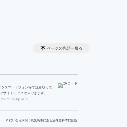
ページの先頭へ戻る
ドをスマートフォン等で読み取って、
ブサイトにアクセスできます。
://niimura-hp.or.jp
© にいむら病院 | 鹿児島市にある泌尿器科専門病院.